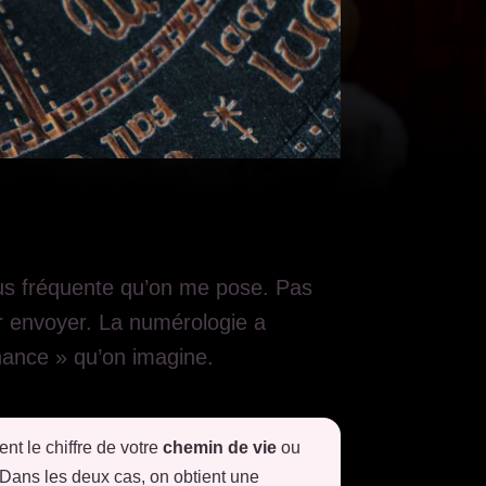
plus fréquente qu’on me pose. Pas
ur envoyer. La numérologie a
chance » qu’on imagine.
ent le chiffre de votre
chemin de vie
ou
Dans les deux cas, on obtient une