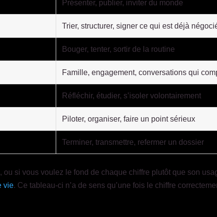
0
Présenter, publier, inviter du monde
1
Trier, structurer, signer ce qui est déjà négoci
Bouger, tenter, sortir de la routine
Famille, engagement, conversations qui com
Réfléchir, étudier, s’isoler volontairement
Piloter, organiser, faire un point sérieux
Terminer, transmettre, refermer un dossier
 ou si vous voulez le fond de chaque chiffre plutôt que son usa
e vie
. Ce tableau-ci n’a de sens qu’une fois le chiffre correctemen