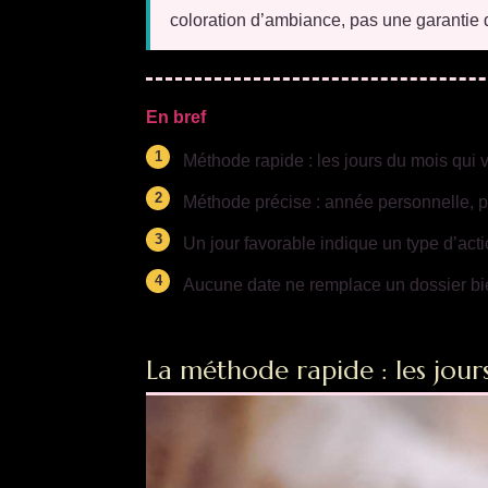
coloration d’ambiance, pas une garantie d
En bref
Méthode rapide : les jours du mois qui 
Méthode précise : année personnelle, p
Un jour favorable indique un type d’act
Aucune date ne remplace un dossier bien
La méthode rapide : les jour