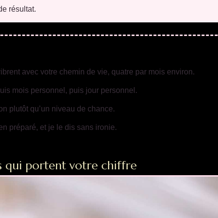
e résultat.
vibrent avec votre chemin de vie, quatre par mois environ.
uis mois personnel, puis jour personnel.
ion plutôt qu’un niveau de chance.
 préparé, et je le dis sans ironie.
s qui portent votre chiffre