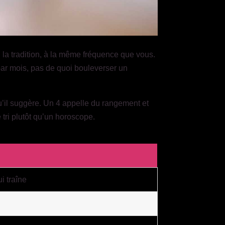
n la tradition, à la même fréquence que vous.
 par mois, pas de quoi bouleverser un
’il suggère. Un 4 appelle du rangement et
 tri plutôt qu’un horoscope.
i traîne