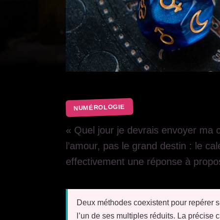
NUMÉROLOGIE
« Quel jour je devrais envoyer ma c
l’amour, pas le grand destin : le c
effectivement une réponse à propose
Deux méthodes coexistent pour repérer 
l’un de ses multiples réduits. La précise 