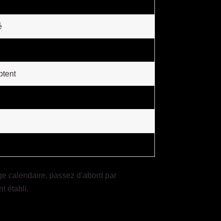
é
ptent
ge calendaire, passez d’abord par
t établi.