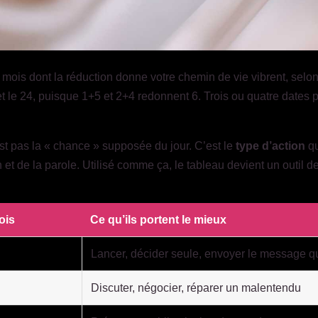
u mois dont la réduction donne votre chemin de vie vibrent, selo
 et le 24, puisque 1+5 et 2+4 redonnent 6. Trois ou quatre dates
est pas la « chance » supposée du jour. C’est le
type d’action
qu
 et de la parole. Utilisé comme ça, le tableau devient un outil de
ois
Ce qu’ils portent le mieux
8
Lancer, décider seule, envoyer le message qu
Discuter, négocier, réparer un malentendu