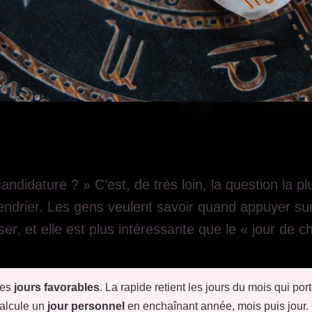
andidature ? » C’est, de très loin, la question la 
alendrier. Les gens veulent savoir quand appuyer s
r, et elle est plus intéressante que le « jour de 
ses
jours favorables
. La rapide retient les jours du mois qui port
calcule un
jour personnel
en enchaînant année, mois puis jour. 