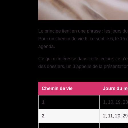
Le principe tient en une phrase : les jours d
Pour un chemin de vie 6, ce sont le 6, le 15
agenda.
Ce qui m’intéresse dans cette lecture, ce n’
des dossiers, un 3 appelle de la présentation
Chemin de vie
Jours du m
1
1, 10, 19, 2
2
2, 11, 20, 29