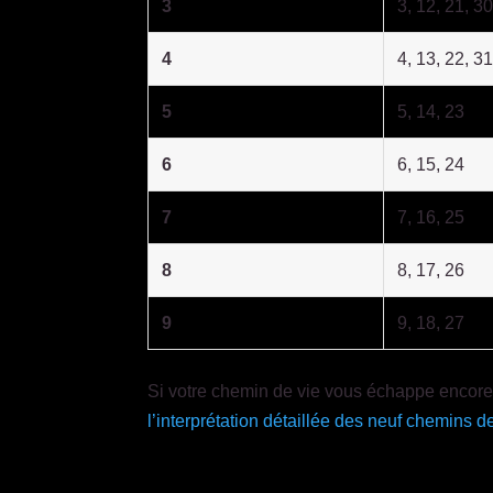
3
3, 12, 21, 3
4
4, 13, 22, 3
5
5, 14, 23
6
6, 15, 24
7
7, 16, 25
8
8, 17, 26
9
9, 18, 27
Si votre chemin de vie vous échappe encore,
l’interprétation détaillée des neuf chemins d