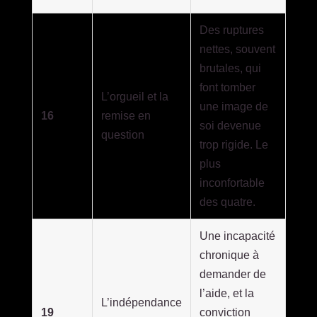
Des ruptures
nettes, souvent
brutales, qui
font tomber
L’orgueil et la
une image de
16
remise en
soi devenue
question
trop rigide. Le
plus
inconfortable
des quatre.
Une incapacité
chronique à
demander de
l’aide, et la
L’indépendance
19
conviction