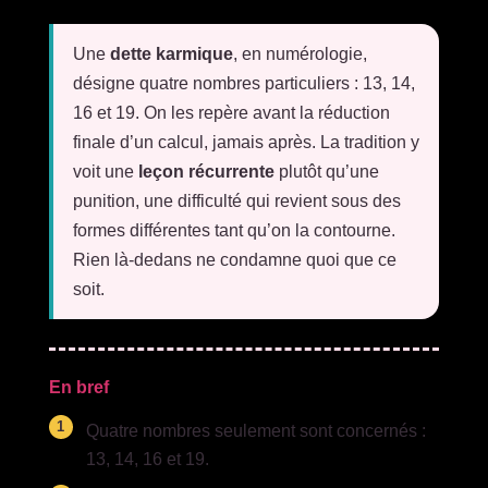
Une
dette karmique
, en numérologie,
désigne quatre nombres particuliers : 13, 14,
16 et 19. On les repère avant la réduction
finale d’un calcul, jamais après. La tradition y
voit une
leçon récurrente
plutôt qu’une
punition, une difficulté qui revient sous des
formes différentes tant qu’on la contourne.
Rien là-dedans ne condamne quoi que ce
soit.
En bref
Quatre nombres seulement sont concernés :
13, 14, 16 et 19.