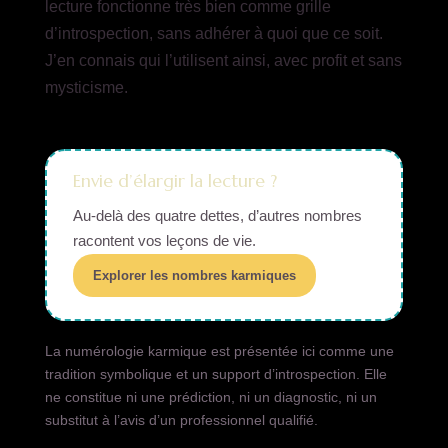
lecture fonctionne très bien comme grille
d’introspection, sans adhérer à quoi que ce soit.
J’en connais qui l’utilisent ainsi, avec profit et sans
mysticisme.
Envie d’élargir la lecture ?
Au-delà des quatre dettes, d’autres nombres
racontent vos leçons de vie.
Explorer les nombres karmiques
La numérologie karmique est présentée ici comme une
tradition symbolique et un support d’introspection. Elle
ne constitue ni une prédiction, ni un diagnostic, ni un
substitut à l’avis d’un professionnel qualifié.