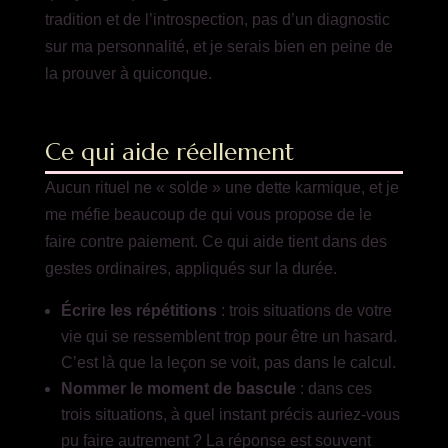
tradition et de l’introspection, pas d’un diagnostic
sur ma personnalité, et je serais bien en peine de
la prouver à quiconque.
Ce qui aide réellement
Aucun rituel ne « solde » une dette karmique, et je
me méfie beaucoup de qui vous propose de le
faire contre paiement. Ce qui aide tient dans des
gestes ordinaires, appliqués sur la durée.
Écrire les répétitions
: trois situations de votre
vie qui se ressemblent trop pour être un hasard.
C’est là que la leçon se voit, pas dans le calcul.
Nommer le moment de bascule
: dans ces
trois situations, à quel instant précis auriez-vous
pu faire autrement ? La réponse est souvent