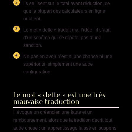
Ils se lisent sur le total avant réduction, ce
que la plupart des calculateurs en ligne
oublient.
Le mot « dette » traduit mal l’idée : il s’agit
d’un schéma qui se répète, pas d’une
sanction.
Ne pas en avoir n’est ni une chance ni une
supériorité, simplement une autre
configuration.
Le mot « dette » est une très
mauvaise traduction
Il évoque un créancier, une faute et un
remboursement, alors que la tradition décrit tout
autre chose : un apprentissage laissé en suspens.