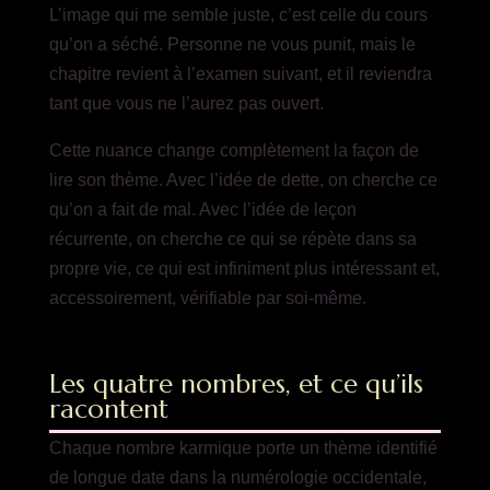
L’image qui me semble juste, c’est celle du cours
qu’on a séché. Personne ne vous punit, mais le
chapitre revient à l’examen suivant, et il reviendra
tant que vous ne l’aurez pas ouvert.
Cette nuance change complètement la façon de
lire son thème. Avec l’idée de dette, on cherche ce
qu’on a fait de mal. Avec l’idée de leçon
récurrente, on cherche ce qui se répète dans sa
propre vie, ce qui est infiniment plus intéressant et,
accessoirement, vérifiable par soi-même.
Les quatre nombres, et ce qu’ils
racontent
Chaque nombre karmique porte un thème identifié
de longue date dans la numérologie occidentale,