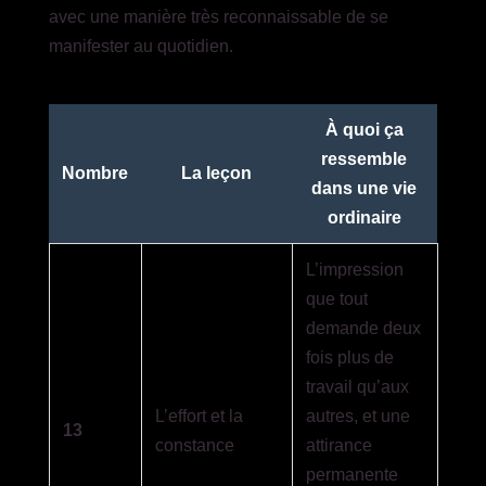
avec une manière très reconnaissable de se
manifester au quotidien.
À quoi ça
ressemble
Nombre
La leçon
dans une vie
ordinaire
L’impression
que tout
demande deux
fois plus de
travail qu’aux
L’effort et la
autres, et une
13
constance
attirance
permanente