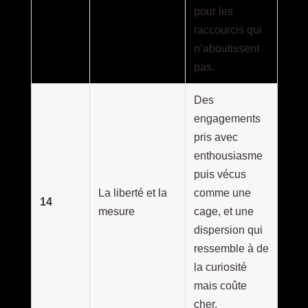
pour les
raccourcis qui
n’aboutissent
pas.
Des
engagements
pris avec
enthousiasme
puis vécus
La liberté et la
comme une
14
mesure
cage, et une
dispersion qui
ressemble à de
la curiosité
mais coûte
cher.