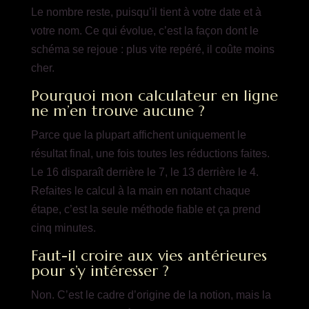
Le nombre reste, puisqu’il tient à votre date et à
votre nom. Ce qui évolue, c’est la façon dont le
schéma se rejoue : plus vite repéré, il coûte moins
cher.
Pourquoi mon calculateur en ligne
ne m’en trouve aucune ?
Parce que la plupart affichent uniquement le
résultat final, une fois toutes les réductions faites.
Le 16 disparaît derrière le 7, le 13 derrière le 4.
Refaites le calcul à la main en notant chaque
étape, c’est la seule méthode fiable et ça prend
cinq minutes.
Faut-il croire aux vies antérieures
pour s’y intéresser ?
Non. C’est le cadre d’origine de la notion, mais la