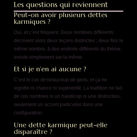
Les questions qui reviennent
Peut-on avoir plusieurs dettes
karmiques ?
Oui, et c’est fréquent. Deux nombres différents
décrivent alors deux leçons distinctes ; deux fois le
même nombre, à des endroits différents du thème,
insiste simplement sur la même.
Et si je n’en ai aucune ?
C’est le cas de beaucoup de gens, et ça ne
signifie ni chance ni supériorité. La tradition ne fait
de ces nombres ni un handicap ni une distinction,
seulement un accent particulier dans une
configuration.
Une dette karmique peut-elle
disparaître ?