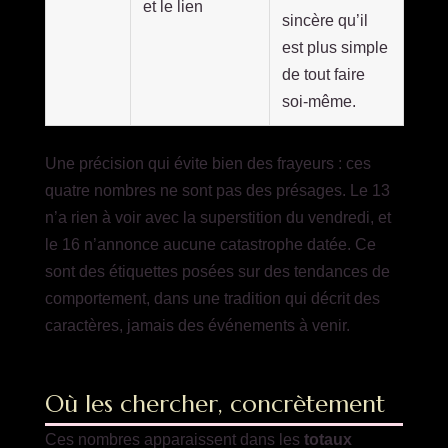
et le lien
sincère qu’il
est plus simple
de tout faire
soi-même.
Une précision qui évite bien des frayeurs : ces
quatre nombres ne sont pas des présages. Le 13
n’a rien à voir avec la superstition du vendredi, et
le 16 n’annonce aucune catastrophe datée. Ce
sont des étiquettes posées sur des tendances de
comportement, dans une tradition qui décrit des
caractères, jamais des événements à venir.
Où les chercher, concrètement
Ces nombres apparaissent dans les
totaux