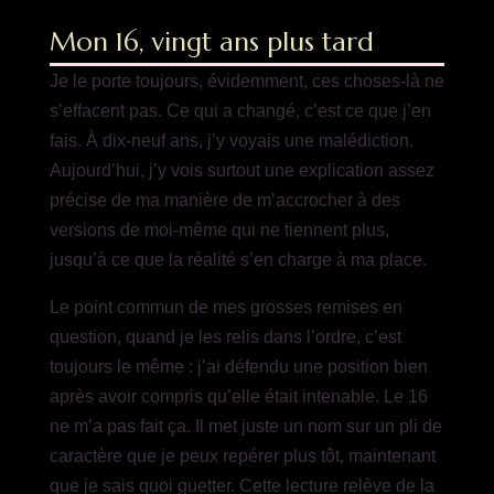
Mon 16, vingt ans plus tard
Je le porte toujours, évidemment, ces choses-là ne
s’effacent pas. Ce qui a changé, c’est ce que j’en
fais. À dix-neuf ans, j’y voyais une malédiction.
Aujourd’hui, j’y vois surtout une explication assez
précise de ma manière de m’accrocher à des
versions de moi-même qui ne tiennent plus,
jusqu’à ce que la réalité s’en charge à ma place.
Le point commun de mes grosses remises en
question, quand je les relis dans l’ordre, c’est
toujours le même : j’ai défendu une position bien
après avoir compris qu’elle était intenable. Le 16
ne m’a pas fait ça. Il met juste un nom sur un pli de
caractère que je peux repérer plus tôt, maintenant
que je sais quoi guetter. Cette lecture relève de la